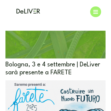
Vai
Navigazione
Main
al
articoli
Menu
contenuto
Bologna, 3 e 4 settembre | DeLiver
sarà presente a FARETE